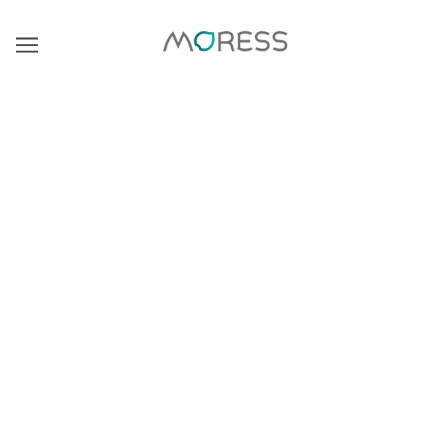
联系我们
联系我们请随时通过此联系表格给我们下线。 我们的工作时间
是从上午9:00到下午5:00从星期一到星期五 (节假日和周末除
外)。总部1/9 Soi Attakavee 1 Sukhumvit 26路 Klongton
Klongtoey曼谷10110泰国 开放时间周一至周五: 上午8:00-下午
8:00周六和周日: 10:0
莫里斯
莫里斯的创立是基于人们表达自己个性的信念。 每个人都有
创造性的头脑。 这一切都与参与和风格有关。 我们邀请您探
索我们的珠宝系列，从屡获殊荣的设计师到世界知名品牌。